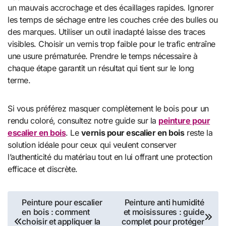
un mauvais accrochage et des écaillages rapides. Ignorer
les temps de séchage entre les couches crée des bulles ou
des marques. Utiliser un outil inadapté laisse des traces
visibles. Choisir un vernis trop faible pour le trafic entraîne
une usure prématurée. Prendre le temps nécessaire à
chaque étape garantit un résultat qui tient sur le long
terme.
Si vous préférez masquer complètement le bois pour un
rendu coloré, consultez notre guide sur la
peinture pour
escalier en bois
. Le
vernis pour escalier en bois
reste la
solution idéale pour ceux qui veulent conserver
l’authenticité du matériau tout en lui offrant une protection
efficace et discrète.
Navigation
Peinture pour escalier
Peinture anti humidité
en bois : comment
et moisissures : guide
de
choisir et appliquer la
complet pour protéger