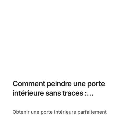
Comment peindre une porte
intérieure sans traces :
techniques précises pour un
rendu lisse
Obtenir une porte intérieure parfaitement