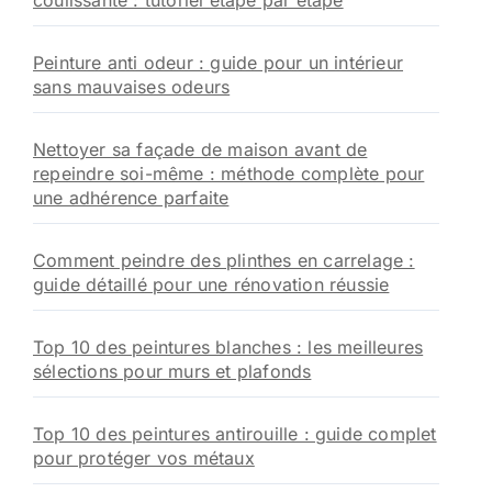
coulissante : tutoriel étape par étape
Peinture anti odeur : guide pour un intérieur
sans mauvaises odeurs
Nettoyer sa façade de maison avant de
repeindre soi-même : méthode complète pour
une adhérence parfaite
Comment peindre des plinthes en carrelage :
guide détaillé pour une rénovation réussie
Top 10 des peintures blanches : les meilleures
sélections pour murs et plafonds
Top 10 des peintures antirouille : guide complet
pour protéger vos métaux