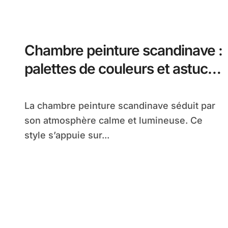
Chambre peinture scandinave :
palettes de couleurs et astuces
concrètes pour un résultat
lumineux
La chambre peinture scandinave séduit par
son atmosphère calme et lumineuse. Ce
style s’appuie sur...